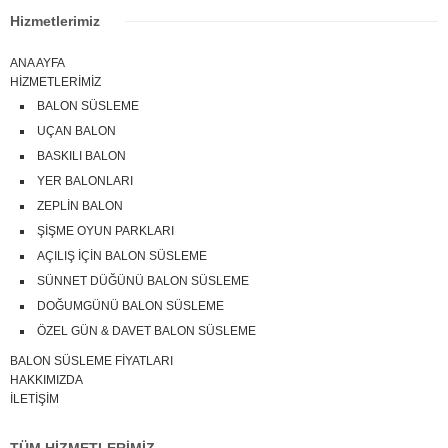
Hizmetlerimiz
ANA AYFA
HİZMETLERİMİZ
BALON SÜSLEME
UÇAN BALON
BASKILI BALON
YER BALONLARI
ZEPLİN BALON
ŞİŞME OYUN PARKLARI
AÇILIŞ İÇİN BALON SÜSLEME
SÜNNET DÜĞÜNÜ BALON SÜSLEME
DOĞUMGÜNÜ BALON SÜSLEME
ÖZEL GÜN & DAVET BALON SÜSLEME
BALON SÜSLEME FİYATLARI
HAKKIMIZDA
İLETİŞİM