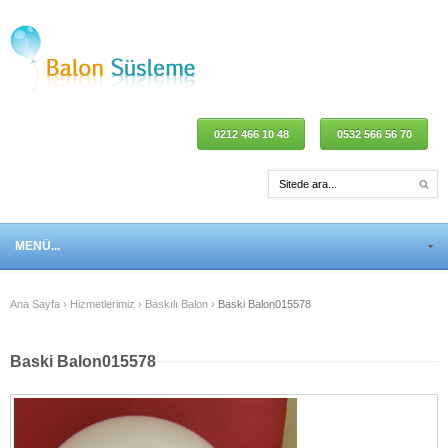
0212 466 10 48
0532 566 56 70
MENÜ...
Ana Sayfa
›
Hizmetlerimiz
›
Baskılı Balon
›
Baski Balon015578
Baski Balon015578