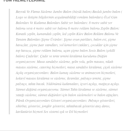
TÜM HİZMETLERİMİZ
Bayrak Ve Flama Süsleme Jumbo Balon (büyük balon) Baskılı jumbo balon (
Logo ve iletişim bilgilerinin uygulanabildiği remlam balonları) Özel Gün
Balonları Ve Kutlama Balonları Sabit yer balonları: 8 metre sabit yer
balonu veya 4 metre sabit yer balonu 6 metre reklam balonu Zeplin Balon:
Kanatlı zeplin, kumandalı zeplin, led zeplin Küre Balon Reklam Balonu Ve
Tanıtım Balonları Şişme Ürünler: Şişme oyun parkları, balon evi, şişme
havuzlar, şişme fuar standları, yol kemerleri (taklar), çocuklar için şişme
top havuzu, şişme reklam balonu, uçan şişme balon Sosis Balon (şekilli
balon) Çadırlar: Çadır ve tente temini kiralama kurulumu Düğün
organizasyon: Masa sandalye süsleme, gelin yolu, gelin masası, nikah
masası süsleme, catering hizmetleri, masa sandalye kiralama, çiçek süsleme
Açılış organizasyonları: Balon kumaş süsleme ve animasyon hizmetleri,
kokteyl masası kiralama ve süsleme, ikramlar, palyaço temini, şişme
palyaço, tahta bacak. Yıldönümü kutlamaları, işyeri açılışı, mağaza açılışı.
Sünnet düğünü organizasyonu: Sünnet Tahtı kiralama ve süsleme, sünnet
yatağı süsleme, sünnet düğünleri için balon süslemeleri ve balon ağaçları.
Piknik Organizasyonları Gösteri organizasyonları: Palyaço gösterileri,
sihirbaz gösterisi, jonglör gösterisi, tahtabacak gösterisi ateş dansı,
karikatürist hizmeti Ses sistemi ışık ve DJ hizmetleri