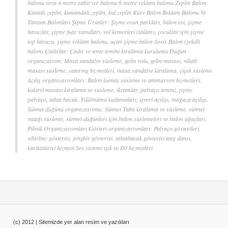
balonu veya 4 metre sabit yer balonu 6 metre reklam balonu Zeplin Balon:
Kanatlı zeplin, kumandalı zeplin, led zeplin Küre Balon Reklam Balonu Ve
Tanıtım Balonları Şişme Ürünler: Şişme oyun parkları, balon evi, şişme
havuzlar, şişme fuar standları, yol kemerleri (taklar), çocuklar için şişme
top havuzu, şişme reklam balonu, uçan şişme balon Sosis Balon (şekilli
balon) Çadırlar: Çadır ve tente temini kiralama kurulumu Düğün
organizasyon: Masa sandalye süsleme, gelin yolu, gelin masası, nikah
masası süsleme, catering hizmetleri, masa sandalye kiralama, çiçek süsleme
Açılış organizasyonları: Balon kumaş süsleme ve animasyon hizmetleri,
kokteyl masası kiralama ve süsleme, ikramlar, palyaço temini, şişme
palyaço, tahta bacak. Yıldönümü kutlamaları, işyeri açılışı, mağaza açılışı.
Sünnet düğünü organizasyonu: Sünnet Tahtı kiralama ve süsleme, sünnet
yatağı süsleme, sünnet düğünleri için balon süslemeleri ve balon ağaçları.
Piknik Organizasyonları Gösteri organizasyonları: Palyaço gösterileri,
sihirbaz gösterisi, jonglör gösterisi, tahtabacak gösterisi ateş dansı,
karikatürist hizmeti Ses sistemi ışık ve DJ hizmetleri
(c) 2012 | Sitemizde yer alan resim ve yazılıları