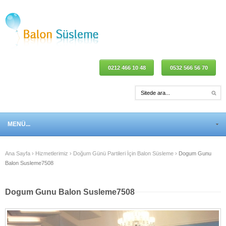
0212 466 10 48
0532 566 56 70
MENÜ...
Ana Sayfa
›
Hizmetlerimiz
›
Doğum Günü Partileri İçin Balon Süsleme
›
Dogum Gunu
Balon Susleme7508
Dogum Gunu Balon Susleme7508