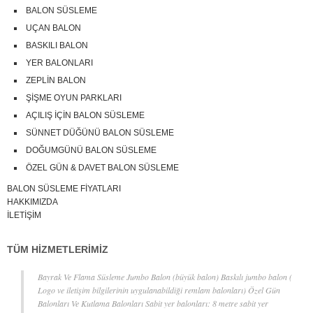
BALON SÜSLEME
UÇAN BALON
BASKILI BALON
YER BALONLARI
ZEPLİN BALON
ŞİŞME OYUN PARKLARI
AÇILIŞ İÇİN BALON SÜSLEME
SÜNNET DÜĞÜNÜ BALON SÜSLEME
DOĞUMGÜNÜ BALON SÜSLEME
ÖZEL GÜN & DAVET BALON SÜSLEME
BALON SÜSLEME FİYATLARI
HAKKIMIZDA
İLETİŞİM
TÜM HİZMETLERİMİZ
Bayrak Ve Flama Süsleme Jumbo Balon (büyük balon) Baskılı jumbo balon (
Logo ve iletişim bilgilerinin uygulanabildiği remlam balonları) Özel Gün
Balonları Ve Kutlama Balonları Sabit yer balonları: 8 metre sabit yer