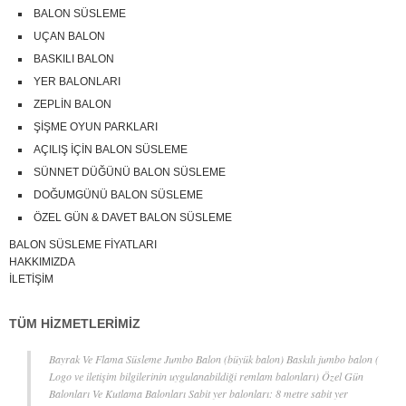
BALON SÜSLEME
UÇAN BALON
BASKILI BALON
YER BALONLARI
ZEPLİN BALON
ŞİŞME OYUN PARKLARI
AÇILIŞ İÇİN BALON SÜSLEME
SÜNNET DÜĞÜNÜ BALON SÜSLEME
DOĞUMGÜNÜ BALON SÜSLEME
ÖZEL GÜN & DAVET BALON SÜSLEME
BALON SÜSLEME FİYATLARI
HAKKIMIZDA
İLETİŞİM
TÜM HİZMETLERİMİZ
Bayrak Ve Flama Süsleme Jumbo Balon (büyük balon) Baskılı jumbo balon (
Logo ve iletişim bilgilerinin uygulanabildiği remlam balonları) Özel Gün
Balonları Ve Kutlama Balonları Sabit yer balonları: 8 metre sabit yer