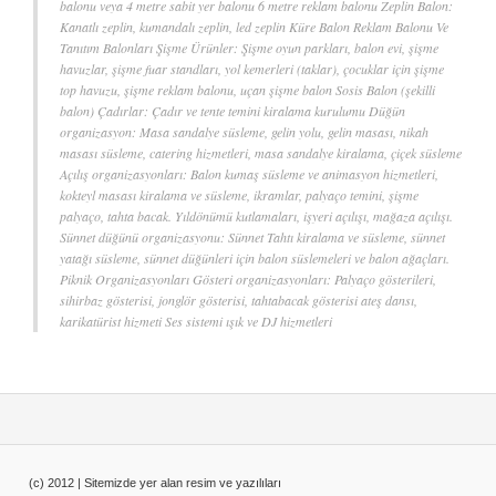
balonu veya 4 metre sabit yer balonu 6 metre reklam balonu Zeplin Balon:
Kanatlı zeplin, kumandalı zeplin, led zeplin Küre Balon Reklam Balonu Ve
Tanıtım Balonları Şişme Ürünler: Şişme oyun parkları, balon evi, şişme
havuzlar, şişme fuar standları, yol kemerleri (taklar), çocuklar için şişme
top havuzu, şişme reklam balonu, uçan şişme balon Sosis Balon (şekilli
balon) Çadırlar: Çadır ve tente temini kiralama kurulumu Düğün
organizasyon: Masa sandalye süsleme, gelin yolu, gelin masası, nikah
masası süsleme, catering hizmetleri, masa sandalye kiralama, çiçek süsleme
Açılış organizasyonları: Balon kumaş süsleme ve animasyon hizmetleri,
kokteyl masası kiralama ve süsleme, ikramlar, palyaço temini, şişme
palyaço, tahta bacak. Yıldönümü kutlamaları, işyeri açılışı, mağaza açılışı.
Sünnet düğünü organizasyonu: Sünnet Tahtı kiralama ve süsleme, sünnet
yatağı süsleme, sünnet düğünleri için balon süslemeleri ve balon ağaçları.
Piknik Organizasyonları Gösteri organizasyonları: Palyaço gösterileri,
sihirbaz gösterisi, jonglör gösterisi, tahtabacak gösterisi ateş dansı,
karikatürist hizmeti Ses sistemi ışık ve DJ hizmetleri
(c) 2012 | Sitemizde yer alan resim ve yazılıları